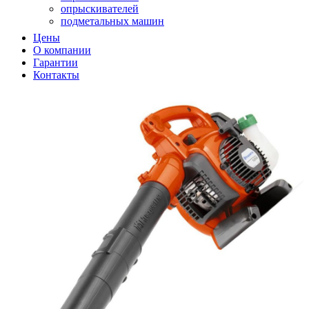
опрыскивателей
подметальных машин
подметальных машин
Цены
садовых измельчителей
О компании
садовых пылесосв
Гарантии
садовых пылесосов
Контакты
снегоуборщиков
снегоуборщиков
триммеров
триммеров
вертикуттера
вертикуттеров
виброплит
воздуходувок
воздуходувок