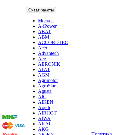
Охват работы
Москва
A-iPower
ABAT
ABM
ACCORDTEC
Acer
Advantech
Aeg
AERONIK
АГАТ
AGM
Agrimotor
AgroStar
Agusta
Мы
AIC
принимаем
AIKEN
оплату:
Aiqidi
AIRHOT
AIWA
AKAI
AKG
Политика
AKIRA