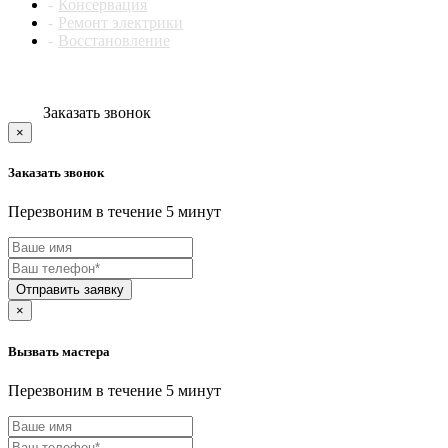
AQUA WORK
Консервация
Aquario
Ремонт электрики
AQUARIUS
Восстановление
AQUAVERSO
AQUAVIEW
AQUAVISION
ARCHOS
Заказать звонок
Arctic Cat
×
ARDIN
Ardo
Заказать звонок
Ariens
ARIETE
Перезвоним в течение 5 минут
Armed
ARNICA
ARTEL
ARZUM
ASANO
Отправить заявку
ASCASO
×
ASCOLI
Asko
Вызвать мастера
Astell kern
Asus
Перезвоним в течение 5 минут
ATAKI
ATESY
Atlant