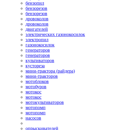
бензопил
бензорезов
бензорезов
дровоколов
дровоколов
двигателей
электрических газонокосилок
электропил
газонокосилок
генераторов
генераторов
культиваторов
кустореза
мини-трактора (райдера)
мини-тракторов
мотоблоков
мотобуров
мотокос
мотокос
мотокультиваторов
мотопомп
мотопомп
насосов
опрыскивателей