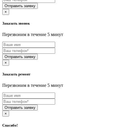
Atmung
Audio-Technica
Отправить заявку
Aurora
×
AUX
Avantis
Заказать звонок
AVEL
AVEX
Перезвоним в течение 5 минут
AVQ
AXIOMA
BAJAJ
BALLU
Отправить заявку
Baltmotors
BAMIX
×
Bang-olufsen
BARAZZA
Заказать ремонт
Barco
BAUKNECHT
Перезвоним в течение 5 минут
BauMaster
BAUMATIC
BAXI
BB-MOBILE
Отправить заявку
BBK
BCS
×
Beats
BECKER
Спасибо!