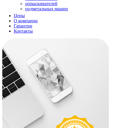
опрыскивателей
подметальных машин
подметальных машин
Цены
садовых измельчителей
О компании
садовых пылесосв
Гарантии
садовых пылесосов
Контакты
снегоуборщиков
снегоуборщиков
триммеров
триммеров
вертикуттера
вертикуттеров
виброплит
воздуходувок
воздуходувок