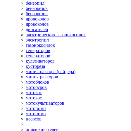
бензопил
бензорезов
бензорезов
дровоколов
дровоколов
двигателей
электрических газонокосилок
электропил
газонокосилок
генераторов
генераторов
культиваторов
кустореза
мини-трактора (райдера)
мини-тракторов
мотоблоков
мотобуров
мотокос
мотокос
мотокультиваторов
мотопомп
мотопомп
насосов
опрыскивателей