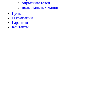
опрыскивателей
подметальных машин
подметальных машин
Цены
садовых измельчителей
О компании
садовых пылесосв
Гарантии
садовых пылесосов
Контакты
снегоуборщиков
снегоуборщиков
триммеров
триммеров
вертикуттера
вертикуттеров
виброплит
воздуходувок
воздуходувок