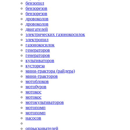
бензопил
бензорезов
бензорезов
дровоколов
дровоколов
двигателей
электрических газонокосилок
электропил
газонокосилок
генераторов
генераторов
культиваторов
кустореза
мини-трактора (райдера)
мини-тракторов
мотоблоков
мотобуров
мотокос
мотокос
мотокультиваторов
мотопомп
мотопомп
насосов
опрыскивателей