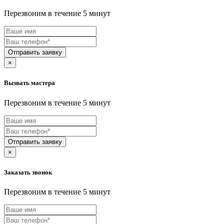
ARIETE
Перезвоним в течение 5 минут
Armed
ARNICA
ARTEL
ARZUM
ASANO
Отправить заявку
ASCASO
×
ASCOLI
Asko
Вызвать мастера
Astell kern
Asus
Перезвоним в течение 5 минут
ATAKI
ATESY
Atlant
Atmung
Audio-Technica
Отправить заявку
Aurora
×
AUX
Avantis
Заказать звонок
AVEL
AVEX
Перезвоним в течение 5 минут
AVQ
AXIOMA
BAJAJ
BALLU