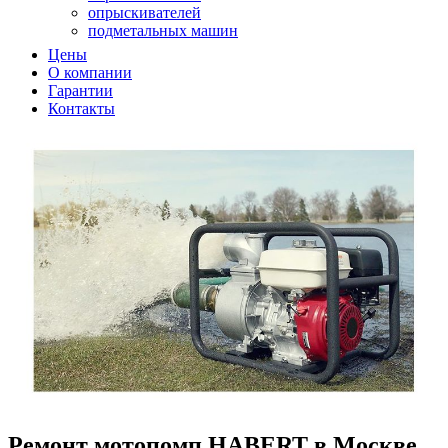
опрыскивателей
подметальных машин
подметальных машин
Цены
садовых измельчителей
О компании
садовых пылесосв
Гарантии
садовых пылесосов
Контакты
снегоуборщиков
снегоуборщиков
триммеров
триммеров
вертикуттера
вертикуттеров
виброплит
воздуходувок
воздуходувок
Ремонт мотопомп
HABERT
в Москве