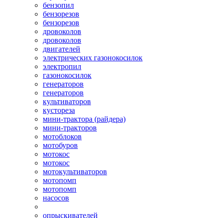
бензопил
бензорезов
бензорезов
дровоколов
дровоколов
двигателей
электрических газонокосилок
электропил
газонокосилок
генераторов
генераторов
культиваторов
кустореза
мини-трактора (райдера)
мини-тракторов
мотоблоков
мотобуров
мотокос
мотокос
мотокультиваторов
мотопомп
мотопомп
насосов
опрыскивателей