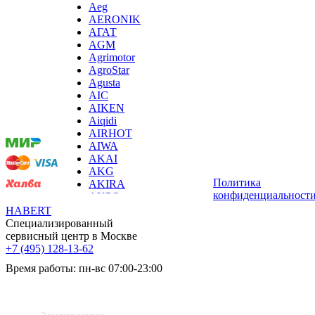
Aeg
AERONIK
АГАТ
AGM
Agrimotor
AgroStar
Agusta
Мы
AIC
принимаем
AIKEN
оплату:
Aiqidi
AIRHOT
AIWA
AKAI
AKG
Политика
AKIRA
конфиденциальност
AKPO
Aksa
HABERT
AL-KO
Специализированный
ALCATEL
сервисный центр в Москве
Alienware
+7 (495) 128-13-62
ALLDOCUBE
Время работы: пн-вс 07:00-23:00
ALLFA
Alpina
Услуги:
Amaircare
AMANA