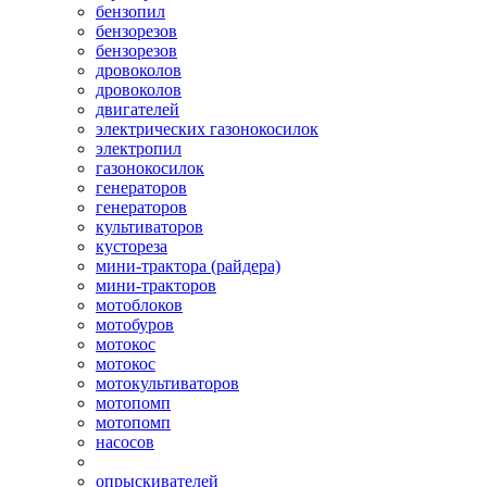
бензопил
бензорезов
бензорезов
дровоколов
дровоколов
двигателей
электрических газонокосилок
электропил
газонокосилок
генераторов
генераторов
культиваторов
кустореза
мини-трактора (райдера)
мини-тракторов
мотоблоков
мотобуров
мотокос
мотокос
мотокультиваторов
мотопомп
мотопомп
насосов
опрыскивателей