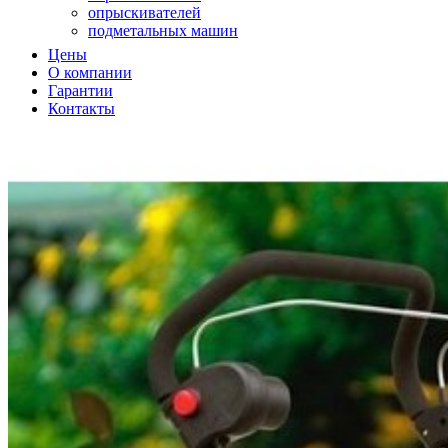
опрыскивателей
подметальных машин
подметальных машин
Цены
садовых измельчителей
О компании
садовых пылесосв
Гарантии
садовых пылесосов
Контакты
снегоуборщиков
снегоуборщиков
триммеров
триммеров
вертикуттера
вертикуттеров
виброплит
воздуходувок
воздуходувок