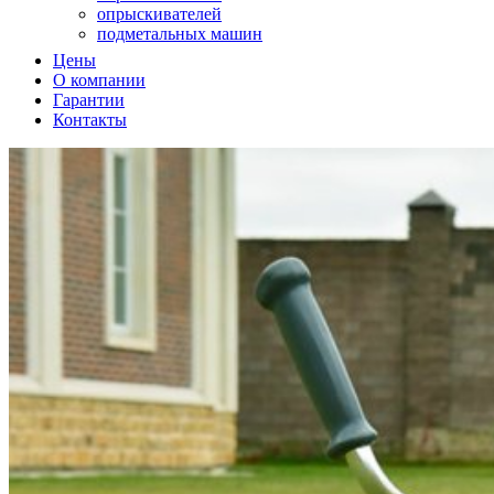
опрыскивателей
подметальных машин
подметальных машин
Цены
садовых измельчителей
О компании
садовых пылесосв
Гарантии
садовых пылесосов
Контакты
снегоуборщиков
снегоуборщиков
триммеров
триммеров
вертикуттера
вертикуттеров
виброплит
воздуходувок
воздуходувок