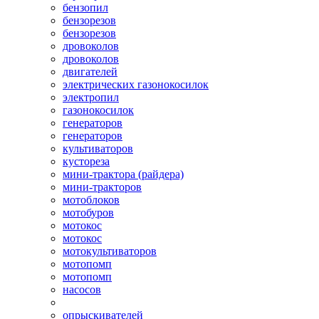
бензопил
бензорезов
бензорезов
дровоколов
дровоколов
двигателей
электрических газонокосилок
электропил
газонокосилок
генераторов
генераторов
культиваторов
кустореза
мини-трактора (райдера)
мини-тракторов
мотоблоков
мотобуров
мотокос
мотокос
мотокультиваторов
мотопомп
мотопомп
насосов
опрыскивателей